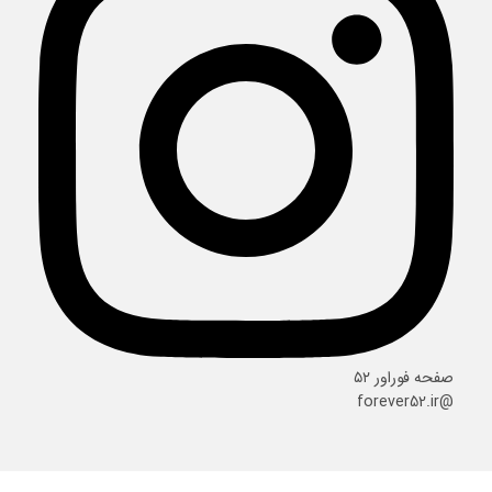
صفحه فوراور ۵۲
@forever52.ir