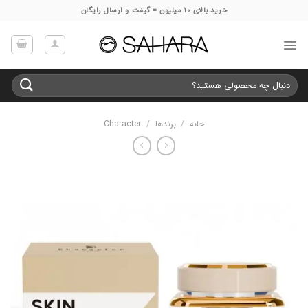
Ski
خرید بالای 10 میلیون = گیفت و ارسال رایگان
t
conten
جستجو
برای:
خانه
/
برندها
/
Character