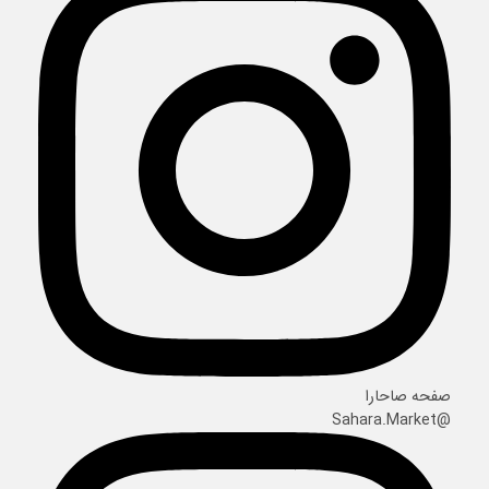
صفحه صاحارا
@Sahara.Market