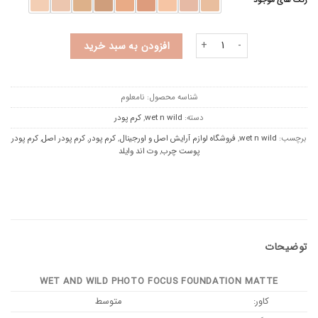
رنگ های موجود
کرم‌ پودر وت اند وایلد (پوست چرب) عدد
افزودن به سبد خرید
شناسه محصول:
نامعلوم
دسته:
wet n wild
,
کرم پودر
برچسب:
wet n wild
,
فروشگاه لوازم آرایش اصل و اورجینال
,
کرم پودر
,
کرم پودر اصل
,
کرم پودر
پوست چرب
,
وت اند وایلد
توضیحات
WET AND WILD PHOTO FOCUS FOUNDATION MATTE
کاور:
متوسط