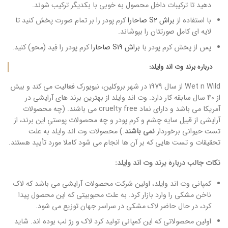
دهید تا ترکیبات داخل محصول به خوبی با بکدیگر ترکیب شوند.
با استفاده از
براش S2 صاحارا
کرم پودر را بر تمام صورت پخش کنید تا
لایه ای کامل صورتتان را بپوشاند.
پس از پخش کرم پودر با
براش S19 صاحارا
کرم پودر را فِید (محو) کنید.
درباره برند وت اند وایلد:
Wet n Wild از سال 1979 در شهر بروکلین، نیویورک فعالیت می کند و بیش
از 40 سال سابقه کار دارد. وت اند وایلد از بهترین برند های آرایشی در
آمریکا می باشد و دارای نماد cruelty free می باشند. (چه محصولات
آرایشی از قبیل سایه چشم و کرم پودر و چه محصولات پوستیِ این برند، از
تست حیوانی برخوردار
نمی باشند
.) محصولات وت اند وایلد به علت
تحقیقات و تست هایی که بر آن ها انجام می شود کاملا مورد تأیید هستند.
نکات جالب دربارۀ برند وت اند وایلد:
کمپانی وت اند وایلد، اولین شرکت محصولات آرایشی می باشد که لاک
ناخن مشکی را وارد بازار کرد. به علت محبوبیتی که این محصول پیدا
کرد، در حال حاضر لاک مشکی در سراسر جهان توزیع می شود.
اولین محصولاتی که این کمپانی تولید کرد لاک و رژ لب بوده اند. شاید