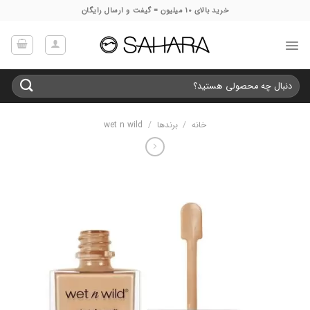
Ski
خرید بالای 10 میلیون = گیفت و ارسال رایگان
t
conten
جستجو
برای:
خانه
/
برندها
/
wet n wild