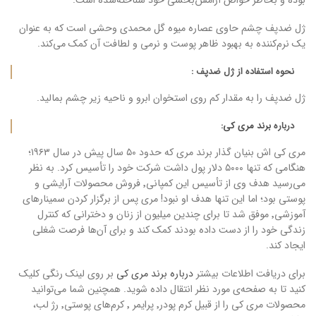
ژل ضدپف چشم حاوی عصاره میوه گل محمدی وحشی است که به عنوان
یک نرم‌کننده به بهبود ظاهر پوست و نرمی و لطافت آن کمک می‌‌کند.
نحوه استفاده از ژل ضدپف :
ژل ضدپف را به مقدار کم روی استخوان ابرو و ناحیه زیر چشم بمالید.
درباره
برند مری کی
:
مری کی اش بنیان گذار برند مری که حدود ۵۰ سال پیش در سال ۱۹۶۳؛
هنگامی که تنها ۵۰۰۰ دلار پول داشت شرکت خود را تأسیس کرد. به نظر
می‌رسید هدف وی از تأسیس این کمپانی٬ فروش محصولات آرایشی و
پوستی بود؛ اما این تنها هدف او نبود! مری پس از برگزار کردن سمینار‌های
آموزشی٬ موفق شد تا برای چندین میلیون از زنان و دخترانی که کنترل
زندگی خود را از دست داده بودند کمک کند و برای آن‌ها فرصت شغلی
ایجاد کند.
برای دریافت اطلاعات بیشتر
درباره برند مری کی
بر روی لینک رنگی کلیک
کنید تا به صفحه‌ی مورد نظر انتقال داده شوید. همچنین شما می‌توانید
محصولات مری کی را از قبیل کرم پودر٬ پرایمر ٬ کرم‌های پوستی٬ رژ لب،