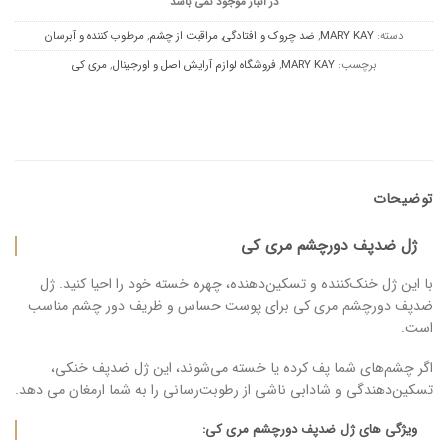
در انبار موجود نمی باشد
دسته:
MARY KAY
,
ضد چروک و افتادگی
,
مراقبت از چشم
,
مرطوب کننده و آبرسان
برچسب:
MARY KAY
,
فروشگاه لوازم آرایش اصل و اورجینال
,
مری کی
توضیحات
ژل ضدپف دورچشم مری کی
با این ژل خنک‌کننده و تسکین‌دهنده، چهره خسته خود را احیا کنید. ژل
ضدپف دورچشم مری کی برای پوست‌ حساس و ظریف دور چشم مناسب
است.
اگر چشم‌های شما پف کرده یا خسته می‌شوند، این ژل ضدپف خنکی،
تسکین‌دهندگی و شادابی ناشی از رطوبت‌رسانی را به شما ارمغان می دهد.
ویژگی های ژل ضدپف دورچشم مری کی: