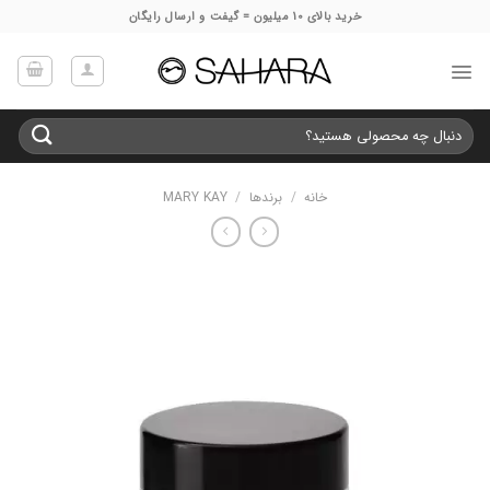
Ski
خرید بالای 10 میلیون = گیفت و ارسال رایگان
t
conten
جستجو
برای:
خانه
/
برندها
/
MARY KAY