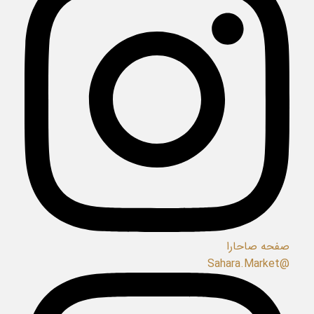
صفحه صاحارا
@Sahara.Market