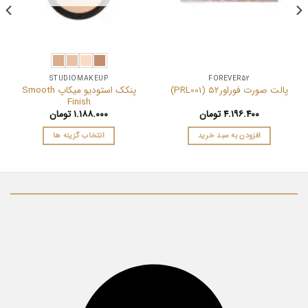
STUDIOMAKEUP
FOREVER52
پنکک استودیو میکاپ Smooth
پالت صورت فوراور52 (PRL001)
Finish
۴.۱۹۶.۴۰۰
تومان
۱.۱۸۸.۰۰۰
تومان
افزودن به سبد خرید
انتخاب گزینه ها
این
محصول
دارای
انواع
مختلفی
می
باشد.
گزینه
ها
ممکن
است