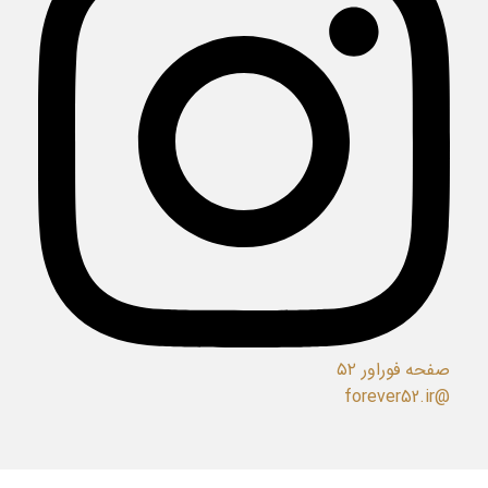
صفحه فوراور ۵۲
@forever52.ir