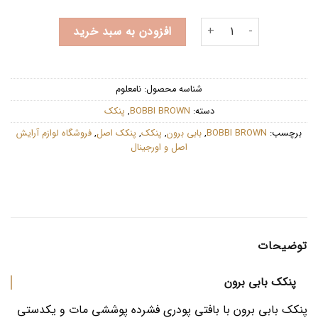
پنکک بابی برون عدد
افزودن به سبد خرید
شناسه محصول:
نامعلوم
دسته:
BOBBI BROWN
,
پنکک
برچسب:
BOBBI BROWN
,
بابی برون
,
پنکک
,
پنکک اصل
,
فروشگاه لوازم آرایش
اصل و اورجینال
توضیحات
پنکک بابی برون
پنکک بابی برون با بافتی پودری فشرده پوششی مات و یکدستی