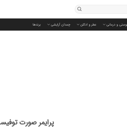
وستی و درمانی
عطر و ادکلن
چمدان آرایشی
برندها
پرایمر صورت توفیسد ngover