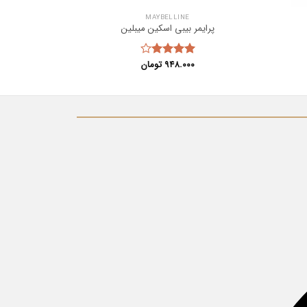
MAYBELLINE
پرایمر بیبی اسکین میبلین
پرا
۹۴۸.۰۰۰
تومان
نمره
4.00
از 5