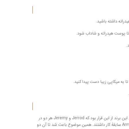
دراته داشته باشید.
ا پوست هیدراته و شاداب شود.
.
ا به میکاپی زیبا دست پیدا کنید.
این برند توسط Jerrod Blandino و Jeremy Johanson در سال 1998، تأسیس شد. داستان شکل گیری این برند از این قرار بود که Jerrod و Jeremy هر دو در
مهمانی‌ای همدیگر را ملاقات کرده بودند و متوجه شدند که در کمپانی‌های Estee Lauder، Chanel و Armani سابقۀ کار داشتند. همین موضوع باعث شد تا آن دو