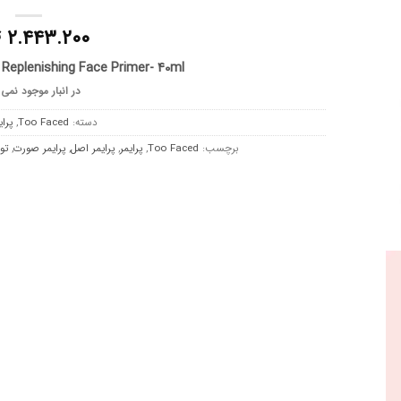
۲.۴۴۳.۲۰۰
ت
Replenishing Face Primer- 40ml
در انبار موجود نمی
دسته:
Too Faced
,
پرا
برچسب:
Too Faced
,
پرایمر
,
پرایمر اصل
,
پرایمر صورت
,
تو