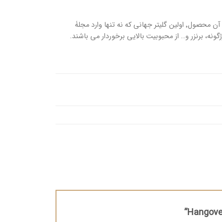
بنیانگذاران توفیسد دقیقا در اولین سال تأسیس برندشان تصمیم به ارائۀ محصولی منحصر به فرد گرفتند. آن محصول٬ اولین گلیتر جهانی که نه تنها وارد مجلۀ
 سایه، رژگونه، برنزر و… از محبوبیت بالایی برخوردار می باشند.