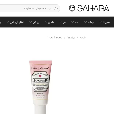
Ski
جستجو
t
برای:
conten
صورت
چشم
لب
مو
ناخن
براش
ابزار آرایشی
پ
خانه
/
برندها
/
Too Faced