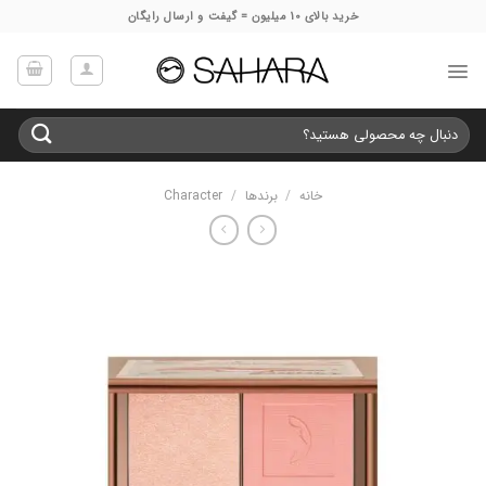
Ski
خرید بالای 10 میلیون = گیفت و ارسال رایگان
t
conten
جستجو
برای:
خانه
/
برندها
/
Character