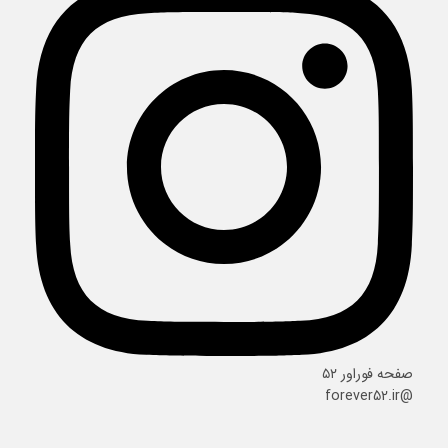
صفحه فوراور ۵۲
@forever52.ir