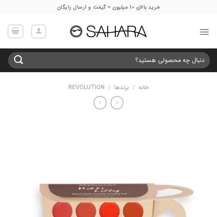
Ski
خرید بالای 10 میلیون = گیفت و ارسال رایگان
t
conten
جستجو
برای:
خانه
/
برندها
/
REVOLUTION