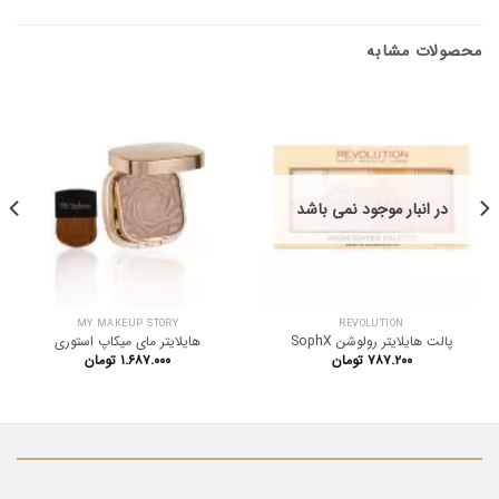
محصولات مشابه
در انبار موجود نمی باشد
MY MAKEUP STORY
REVOLUTION
پالت هایلایتر رولوشن SophX
هایلایتر مای میکاپ استوری
۷۸۷.۲۰۰
تومان
۱.۶۸۷.۰۰۰
تومان