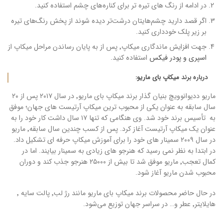
در ادامه از رنگ های تیره تر برای کناره‌های چشم استفاده کنید.
اگر قصد دارید چشم‌هایتان درشت‌تر دیده شوند از پخش رنگ‌های تیره
بر زیر پلک خودداری کنید.
جهت افزایش ماندگاری میکاپ٬ پس از به پایان رساندن مراحل میکاپ از
اسپری و پودر فیکس
استفاده کنید.
درباره برند
میکاپ بای ماریو
:
ماریو ددیوانوویچ بنیان گذار برند میکاپ بای ماریو٬ در سال ۲۰۱۷ پس از ۲۰
سال سابقه به عنوان یکی از محبوب ترین میکاپ آرتیست های جهان؛ موفق
به تأسیس برند خود شد. وی هنگامی که تنها ۱۷ سال داشت کار خود را به
عنوان یک میکاپ آرتیست آغاز کرد. پس از کسب چندین سال سابقه٬ ماریو
در سال ۲۰۰۹ سمینار های خود را برای آموزش میکاپ حرفه ای تشکیل داد.
در ابتدا به نظر نمی رسید که هنرجو های زیادی به سمینار بیایند. اما در
کمال تعجب٬ ماریو موفق شد تا بیش از ۲۵۰۰۰ هنرجو جذب کند و دوران
محبوب شدن ماریو آغاز شود.
در حال حاضر محصولات برند میکاپ بای ماریو مانند رژ لب٬ پالت سایه ٬
هایلایتر٬ عطر و… در سراسر جهان توزیع می‌شود.