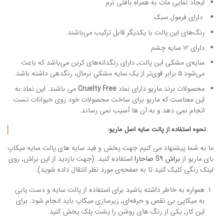
ایجاد نمایی مات به همراه بافتی نرم
دارای فرمول سبک
رنگ‌های این پالت با یکدیگر قابل ترکیب می‌باشند.
دارای ۱۲ سایه چشم
سایه‌ی مشکی این پالت٬ دارای رنگدانه‌های کربن می‌باشد که باعث
می‌شود ۵ برابر قوی‌تر از یک سایه مشکیِ نرمال، رنگدهی داشته باشد.
محصولات برند ماریو دارای نماد
Cruelty Free
می باشند. این نماد به
این معناست که ماریو برای ساخت محصولات خود روی حیوانات تست
انجام نمی دهد و به آن ها آسیب نمی رساند.
نحوه استفاده از پالت سایه اصل ماریو:
ما به شما پیشنهاد می کنیم جهت پخش و فِید سایه های پالت سایه میکاپ
بای ماریو از
براش S9 صاحارا
استفاده کنید. (جهت بازدید از این براش٬ روی
لینک رنگی کلیک کنید تا به صفحه‌ی مورد نظر انتقال داده شوید).
همواره به خاطر داشته باشید برای استفاده از پالت سایه و دست یابی
به میکاپی بی نقص و حرفه‌ای٬ زیرسازی میکاپ باید انجام شود. برای
این کار٬ یکی از رنگ های روشن را پشت پلک پخش کنید.