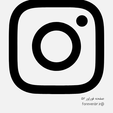
صفحه فوراور ۵۲
@forever52.ir