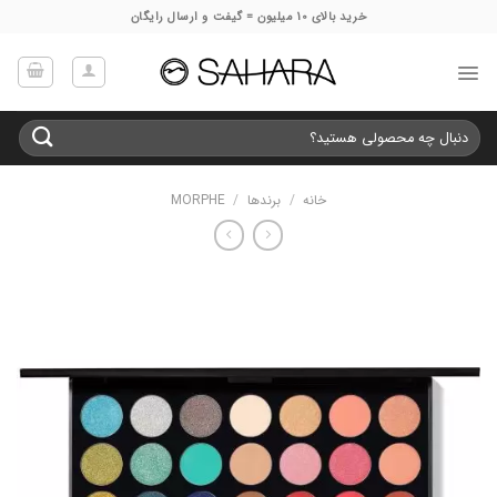
Ski
خرید بالای 10 میلیون = گیفت و ارسال رایگان
t
conten
جستجو
برای:
خانه
/
برندها
/
MORPHE