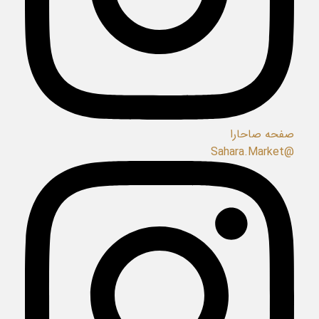
صفحه صاحارا
@Sahara.Market