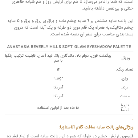
است، که شما را قادر می‌سازد تا هم برای آرایش روز و هم شبانه ظاهری
خنثی و بی‌نقص داشته باشید.
این پالت سایه مشتمل بر 9 سایه چشم مات و براق پر زرق و برق و 5 سایه
چشم متالیک،به همراه یک قلم‌ موی دو طرفه و یک آینه است که درون
بسته‌بندی مناسب برای سفر آن تعبیه شده ‌است.
ANASTASIA BEVERLY HILLS SOFT GLAM EYESHADOW PALETTE
پیگمنت قوی، دوام بالا، ماندگاری بالا، فید آسان، قابلیت ترکیب رنگها
ویژگی:
با هم
تعداد رنگ:
14
وزن:
9.8gr
برند:
آمریکا
ساخت:
آمریکا
تاریخ
18 ماه بعد از اولین استفاده
انقضا:
.
ویژگی‌های پالت سایه سافت گلام آناستازیا:
قلم‌موی آرایش چشم دو طرفه که همراه این پالت سایه است از نوع فشرده