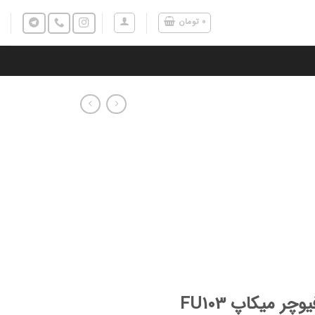
۰
تومان
ر میکاپ FU103