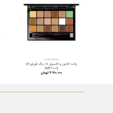
FOREVER52
پالت کانتور و کانسیلر 18 رنگ فوراور52
(MPC001)
۴.۷۱۰.۰۰۰
تومان