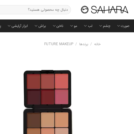
Ski
جستجو
t
برای:
conten
صورت
چشم
لب
مو
ناخن
براش
ابزار آرایشی
پ
خانه
/
برندها
/
FUTURE MAKEUP