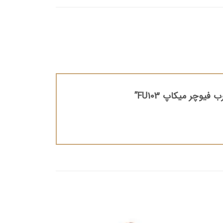
یوچر میکاپ FU103”