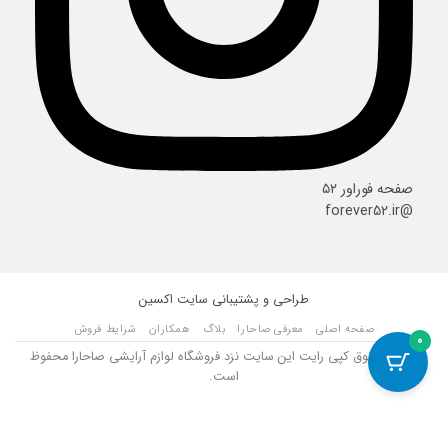
صفحه فوراور ۵۲
@forever52.ir
طراحی و پشتیبانی سایت
اکسین
صفحه اصلی
معرفی صاحارا
بلاگ
همکاران
شرایط فروش
0
تمامی حقوق کپی رایت این سایت نزد فروشگاه لوازم آرایشی صاحارا محفوظ
است.