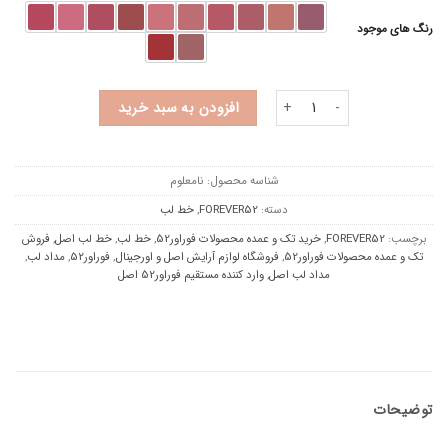
رنگ های موجود
مداد لب فوراور52 (G) عدد
افزودن به سبد خرید
شناسه محصول:
نامعلوم
دسته:
FOREVER52
,
خط لب
برچسب:
FOREVER52
,
خرید تک و عمده محصولات فوراور52
,
خط لب
,
خط لب اصل
,
فروش
تک و عمده محصولات فوراور52
,
فروشگاه لوازم آرایش اصل و اورجینال
,
فوراور52
,
مداد لب
,
مداد لب اصل
,
وارد کننده مستقیم فوراور52 اصل
توضیحات