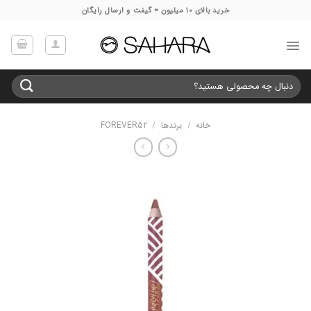
Ski
خرید بالای 10 میلیون = گیفت و ارسال رایگان
t
conten
جستجو
برای:
خانه
/
برندها
/
FOREVER52