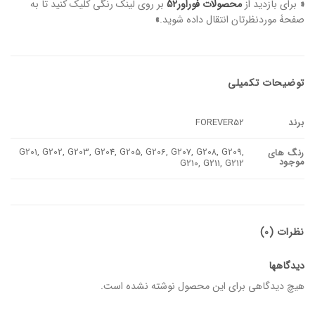
«
برای بازدید از
محصولات فوراور52
بر روی لینک رنگی کلیک کنید تا به
صفحۀ موردنظرتان انتقال داده شوید.
»
توضیحات تکمیلی
برند
FOREVER52
G201, G202, G203, G204, G205, G206, G207, G208, G209,
رنگ های
موجود
G210, G211, G212
نظرات (0)
دیدگاهها
هیچ دیدگاهی برای این محصول نوشته نشده است.