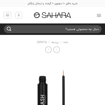
Ski
خرید بالای 10 میلیون = گیفت و ارسال رایگان
t
conten
جستجو
برای:
خانه
/
برندها
/
CERITA