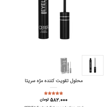
محلول تقویت کننده مژه سریتا
۵۸۲.۰۰۰
تومان
1
امتیاز
5.00
از 5 امتیاز
مشتری