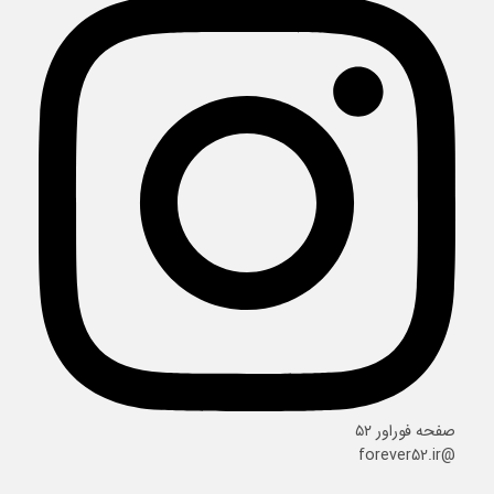
صفحه فوراور ۵۲
@forever52.ir