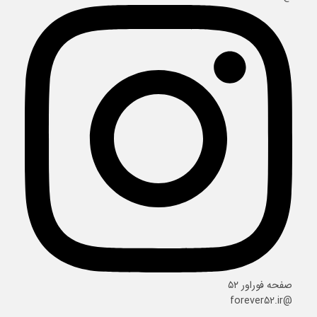
صفحه فوراور ۵۲
@forever52.ir