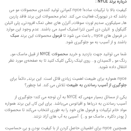
درباره برند NYCE :
کیفیت بالا با ترکیبات ساده! nyce کمپانی تولید کننده‌ی محصولات مو می
باشد که در نیویورک فعالیت می کند. تمام محصولات این برند فاقد پاربن
ها٬ سیلیکون٬ سدیم لورت سوفات٬ آلرژن های عطر٬ نمک افرودنی٬ پلی اتیلن
گلیکول و اتیلن دی آمین تترا استیک اسید می باشند. عدم وجود این موارد
در فرمول های nyce ٬ باعث می شود تا
فرمول
محصولات این برند
سبک
باشند و از آسیب به مو جلوگیری شود.
شما می توانید جهت بازدید و خرید
محصولات NYCE
از قبیل ماسک مو٬
رنگ مو ٬ اکسیدان و… روی لینک رنگی کلیک کنید تا به صفحه‌ی مورد نظر
انتقال داده شوید.
nyce همواره برای طبیعت اهمیت زیادی قائل است. این برند٬ دائماََ برای
جلوگیری از آسیب رساندن به طبیعت
تلاش می کند. اما چطور؟
یکی از مسائل بسیار مهمی که NYCE به آن توجه می کند؛ جلوگیری از
آسیب رساندن به دریاها و اقیانوس می‌باشد. برای این کار٬ این برند همواره
مواد خام ترکیبات و فرمول های خود را به طوری انتخاب می‌کند تا محصولات
( پودر دکلره ٬ ماسک مو و…) آسیبی به آب های آزاد نزنند.
همچنین nyce برای اطمینان حاصل کردن از با کیفیت بودن و بی حساسیت