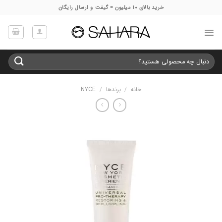
Ski
خرید بالای 10 میلیون = گیفت و ارسال رایگان
t
conten
جستجو
برای:
خانه
/
برندها
/
NYCE