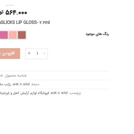
۵۶۴.۰۰۰
تو
wet n wild MEGASLICKS LIP GLOSS- 2.2ml
رنگ های موجود
لیپ گلاس وت اند وایلد عدد
افزودن 
شناسه محصول:
نام
دسته:
wet n wild
,
رژلب مای
برچسب:
wet n wild
,
فروشگاه لوازم آرایش اصل و اورجینا