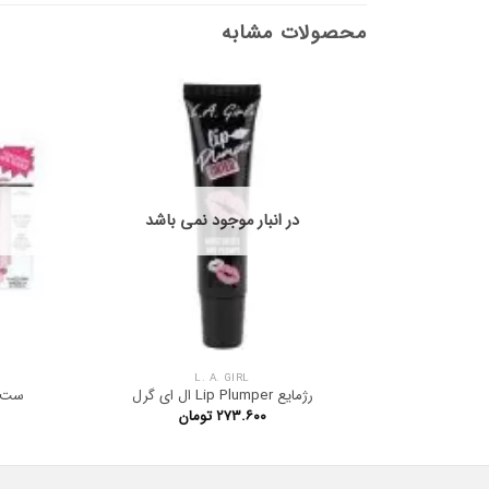
محصولات مشابه
در انبار موجود نمی باشد
L. A. GIRL
رژمایع Lip Plumper ال ای گرل
ست 6 عددی رژ مایع مات دبالم 
۲۷۳.۶۰۰
تومان