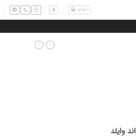
۰
تومان
د وایلد