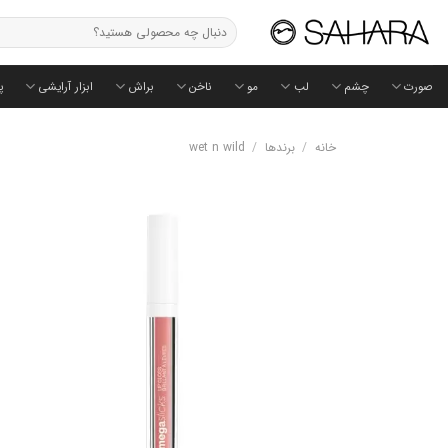
Ski
جستجو
t
برای:
conten
صورت
چشم
لب
مو
ناخن
براش
ابزار آرایشی
پ
خانه
/
برندها
/
wet n wild