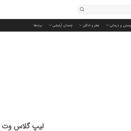
وستی و درمانی
عطر و ادکلن
چمدان آرایشی
برندها
لیپ گلاس وت ان