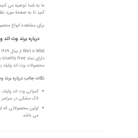
ما به شما توصیه می کنیم پ
کنید تا به صفحۀ مورد نظر
برای مشاهده انواع محص
درباره
برند وت اند وا
دارای نماد cruelty free می باشند. (چه محصولات آرایشی از قبیل سایه چشم و کرم پودر و چه محصولات پوستیِ این برند، از تست حیوانی برخوردار
محصولات وت اند وایلد به
نکات جالب دربارۀ برند وت 
کمپانی وت اند وایلد،
لاک مشکی در سراسر ج
اولین محصولاتی که ای
می باشد.