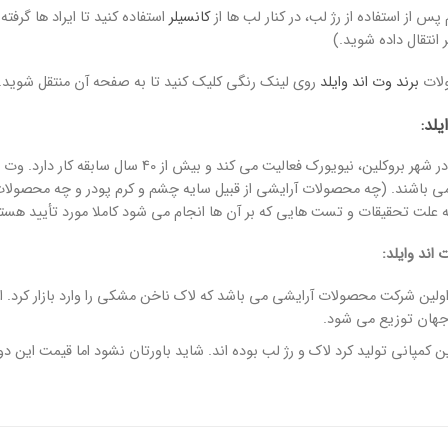
س از استفاده از رژ لب، در کنار لب ها از
کانسیلر
استفاده کنید تا ایراد ها گرفت
 انتقال داده شوید.)
ولات
برند وت اند وایلد
روی لینک رنگی کلیک کنید تا به صفحه آن منتقل شوید.
یلد
:
Wet n Wild از سال 1979 در شهر بروکلین، نیویورک
 علت تحقیقات و تست هایی که بر آن ها انجام می شود کاملا مورد تأیید هستن
اند وایلد:
 اولین شرکت محصولات آرایشی می باشد که لاک ناخن مشکی را وارد بازار کرد. 
هان توزیع می شود.
ن کمپانی تولید کرد لاک و رژ لب بوده اند. شاید باورتان نشود اما قیمت ای