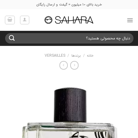
Ski
خرید بالای 10 میلیون = گیفت و ارسال رایگان
t
conten
جستجو
برای:
خانه
/
برندها
/
VERSAILLES