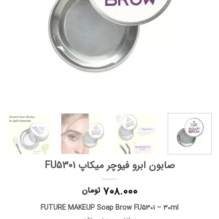
صابون ابرو فیوچر میکاپ FU5301
۷۰۸.۰۰۰
تومان
FUTURE MAKEUP Soap Brow FU5301 – 30ml