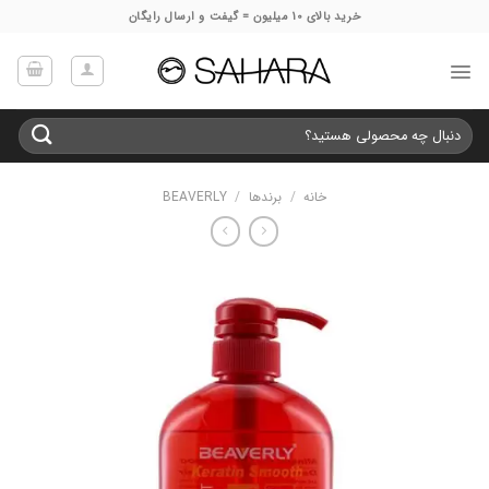
Ski
خرید بالای 10 میلیون = گیفت و ارسال رایگان
t
conten
جستجو
برای:
خانه
/
برندها
/
BEAVERLY