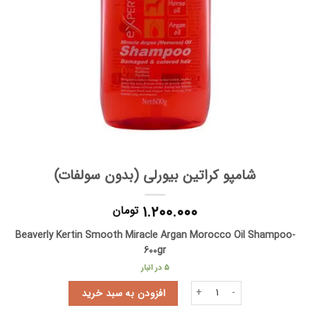
شامپو کراتین بیورلی (بدون سولفات)
۱.۲۰۰.۰۰۰
تومان
Beaverly Kertin Smooth Miracle Argan Morocco Oil Shampoo-
600gr
5 در انبار
شامپو کراتین بیورلی (بدون سولفات) عدد
افزودن به سبد خرید