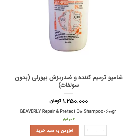
شامپو ترمیم کننده و ضدریزش بیورلی (بدون
سولفات)
۱.۲۵۰.۰۰۰
تومان
BEAVERLY Repair & Pretect Q10 Shampoo- 600gr
2 در انبار
شامپو ترمیم کننده و ضدریزش بیورلی (بدون سولفات) عدد
افزودن به سبد خرید