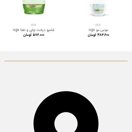
OGX
OGX
موس مو ogx
شامپو درخت چای و نعنا ogx
۴۸۳.۶۰۰
تومان
۵۷۶.۰۰۰
تومان