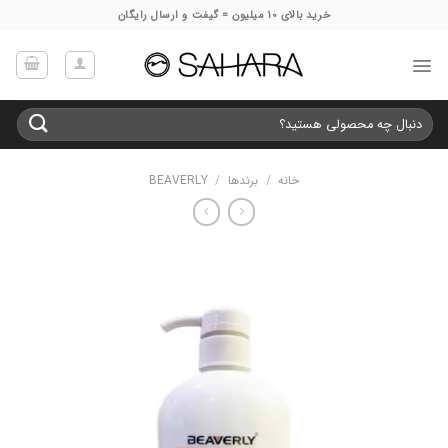
Ski
خرید بالای 10 میلیون = گیفت و ارسال رایگان
t
conten
جستجو
برای:
خانه
/
برندها
/
BEAVERLY