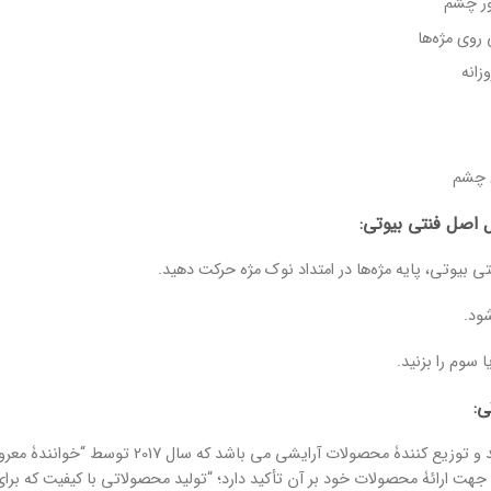
ور چشم
روی مژه‌ها
زانه
 چشم
ل اصل فنتی بیوتی:
تی بیوتی، پایه مژه‌ها در امتداد نوک مژه حرکت دهید.
ود.
 سوم را بزنید.
ی:
ع کنندۀ محصولات آرایشی می باشد که سال 2017 توسط “خوانندۀ معروف، ریحانا” تأسیس شد.
جهت ارائۀ محصولات خود بر آن تأکید دارد؛ “تولید محصولاتی با کیفیت که برا