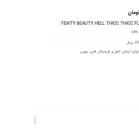
ومان
FENTY BEAUTY HELL THICC THICC FU
 باشد
F
,
ریمل
لوازم آرایش اصل و اورجینال
,
فنتی بیوتی