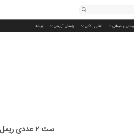
وستی و درمانی
عطر و ادکلن
چمدان آرایشی
برندها
ست 2 عددی ریمل فنتی بیوتی