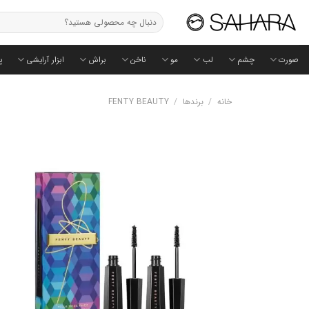
Ski
جستجو
t
برای:
conten
صورت
چشم
لب
مو
ناخن
براش
ابزار آرایشی
پ
خانه
/
برندها
/
FENTY BEAUTY