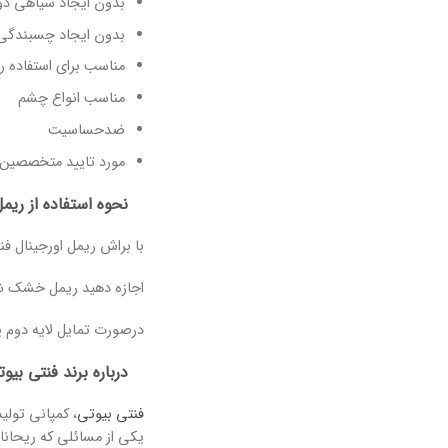
بدون ایجاد سیاهی د
بدون ایجاد چسبندگی 
مناسب برای استفاده رو
مناسب انواع چشم
ضدحساسیت
مورد تایید متخصصین
نحوه استفاده از ریم
با براش ریمل اورجینال فن
اجازه دهید ریمل خشک ش
درصورت تمایل لایه دوم یا
درباره برند فنتی بیوت
فنتی بیوتی
، کمپانی تولید و توزی
یکی از مسائلی که ریحانا 