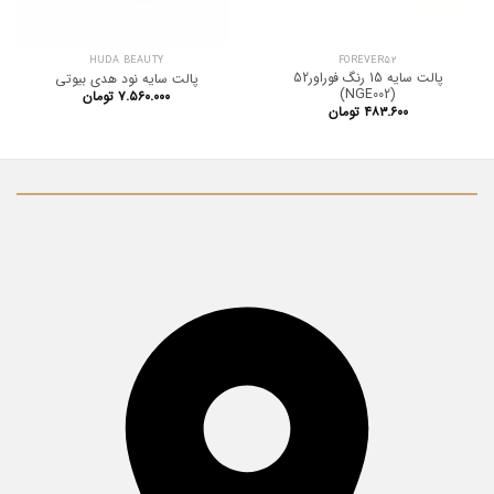
HUDA BEAUTY
FOREVER52
پالت سایه 15 رنگ فوراور52
پالت سایه نود هدی بیوتی
(NGE002)
۷.۵۶۰.۰۰۰
تومان
۴۸۳.۶۰۰
تومان