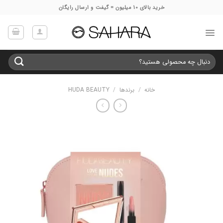
Ski
خرید بالای 10 میلیون = گیفت و ارسال رایگان
t
conten
جستجو
برای:
خانه
/
برندها
/
HUDA BEAUTY