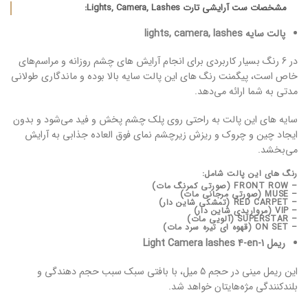
مشخصات ست آرایشی تارت Lights, Camera, Lashes:
پالت سایه lights, camera, lashes
در 6 رنگ بسیار کاربردی برای انجام آرایش های چشم روزانه و مراسم‌های
خاص است، پیگمنت رنگ های این پالت سایه بالا بوده و ماندگاری طولانی
مدتی به شما ارائه می‌دهد.
سایه های این پالت به راحتی روی پلک چشم پخش و فید می‌شود و بدون
ایجاد چین و چروک و ریزش زیرچشم نمای فوق العاده جذابی به آرایش
می‌بخشد.
رنگ های این پالت شامل:
– FRONT ROW (صورتی کمرنگ مات)
– MUSE (صورتی مرجانی مات)
– RED CARPET (تمشکی شاین دار)
– VIP (مرواریدی شاین دار)
– SUPERSTAR (آلویی مات)
– ON SET (قهوه ای تیره سرد مات)
ریمل Light Camera lashes 4-en-1
این ریمل مینی در حجم 5 میل، با بافتی سبک سبب حجم دهندگی و
بلندکنندگی مژه‌هایتان خواهد شد.