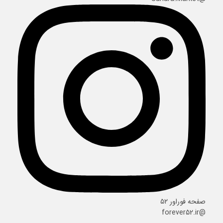
صفحه فوراور ۵۲
@forever52.ir