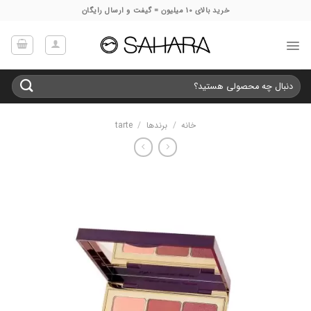
Ski
خرید بالای 10 میلیون = گیفت و ارسال رایگان
t
conten
جستجو
برای:
خانه
/
برندها
/
tarte