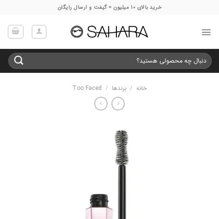
Ski
خرید بالای 10 میلیون = گیفت و ارسال رایگان
t
conten
جستجو
برای:
خانه
/
برندها
/
Too Faced