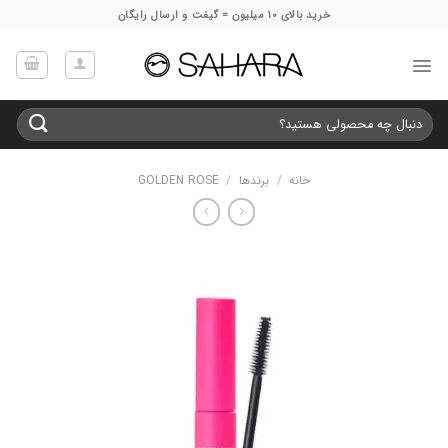
Ski
خرید بالای 10 میلیون = گیفت و ارسال رایگان
t
conten
جستجو
برای:
خانه
/
برندها
/
GOLDEN ROSE