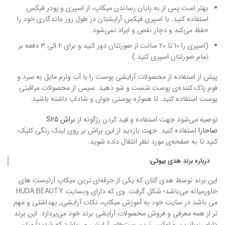
بهتر است پس از به پایان رساندن میکاپ، از اسپری و پودر فیکس
استفاده کنید. با اسپری فیکس آرایشتان در طول روز ماندگاری خود را
حفظ می‌کند و دچار نقص و ایراد نمی‌شود.
(اسپری را 10 تا 20 سانت از صورتتان دور کنید و برای 2 الی 3 دفعه بر
تمام صورتتان اسپری کنید.)
پیش از استفاده از محصولات آرایشی پوست را با آب ولرم مایل به سرد و
فوم پاک کننده‌ی پوست شست و شو دهید. سپس از محصولات مراقبتی
پوست استفاده کنید. تا همواره پوستی جوان و شاداب داشته باشید.
توصیه می‌شود جهت استفاده و فِید کردن رژگونه از
براش S25
صاحارا
استفاده کنید. جهت بازدید از این براش بر روی لینک رنگی کلیک
کنید تا به صفحه‌ی مورد نظر انتقال داده شوید.
درباره برند
هدی بیوتی
:
این برند توسط هدی کتان که یکی از حرفه‌ای ترین میکاپ آرتیست های
خاورمیانه می‌باشد؛ شکل گرفت. وی که دارای وبسایت HUDA BEAUTY
می باشد در سایت خود به آموزش میکاپ، نکات آرایشی٬ بهداشتی و مهم
تر از همه معرفی و فروش محصولات آرایشی برند خود می‌پردازد. این برند
دارای زیباترین و لوکس ترین ست‌های آرایشی می‌باشد که شدیداََ میان