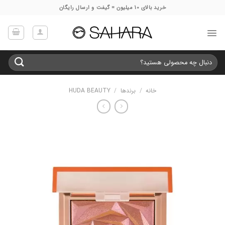
Ski
خرید بالای 10 میلیون = گیفت و ارسال رایگان
t
conten
جستجو
برای:
خانه
/
برندها
/
HUDA BEAUTY