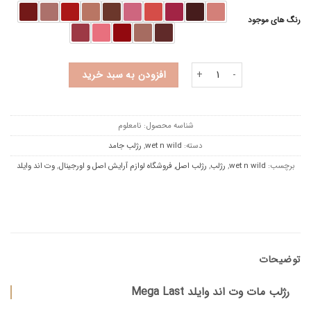
through
۴۰۵.۶۰۰ تومان
رنگ های موجود
رژلب مات وت اند وایلد Mega Last عدد
افزودن به سبد خرید
شناسه محصول:
نامعلوم
دسته:
wet n wild
,
رژلب جامد
برچسب:
wet n wild
,
رژلب
,
رژلب اصل
,
فروشگاه لوازم آرایش اصل و اورجینال
,
وت اند وایلد
توضیحات
رژلب مات وت اند وایلد Mega Last