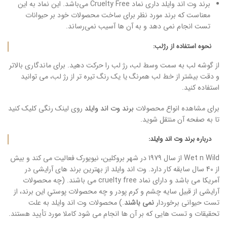
برند وت اند وایلد داری نماد Cruelty Free می‌باشد. این نماد به این
معناست که برند مورد نظر برای ساخت محصولات خود بر حیوانات
تست انجام نمی دهد و به آن ها آسیب نمی‌رساند.
نحوه استفاده از رژلب:
از گوشه لب به سمت وسط لب، رژ لب را حرکت دهید. برای ماندگاری بالاتر
و دقت بیشتر از خط لب همرنگ یا یک رنگ تیره تر از رژ لب، می توانید
استفاده کنید.
برای مشاهده انواع محصولات
برند وت اند وایلد
روی لینک رنگی کلیک کنید
تا به صفحه آن منتقل شوید.
درباره
برند وت اند وایلد
:
Wet n Wild از سال 1979 در شهر بروکلین، نیویورک فعالیت می کند و بیش
از 40 سال سابقه کار دارد. وت اند وایلد از بهترین برند های آرایشی در
آمریکا می باشد و دارای نماد cruelty free می باشند. (چه محصولات
آرایشی از قبیل سایه چشم و کرم پودر و چه محصولات پوستیِ این برند، از
تست حیوانی برخوردار
نمی باشند
.) محصولات وت اند وایلد به علت
تحقیقات و تست هایی که بر آن ها انجام می شود کاملا مورد تأیید هستند.