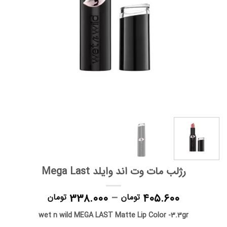
رژلب مات وت اند وایلد Mega Last
Price
۳۳۸.۰۰۰
–
۴۰۵.۶۰۰
تومان
تومان
range:
wet n wild MEGA LAST Matte Lip Color -3.3gr
۸.۰۰۰