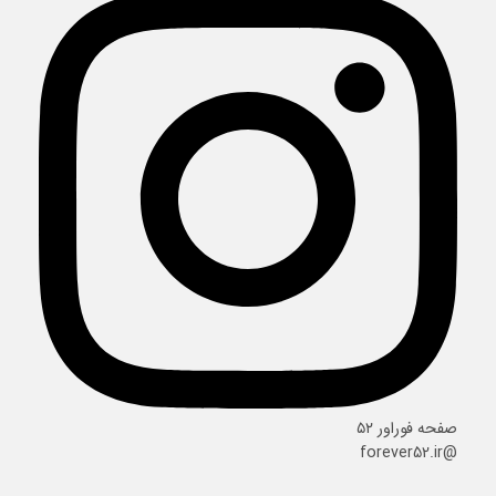
صفحه فوراور ۵۲
@forever52.ir