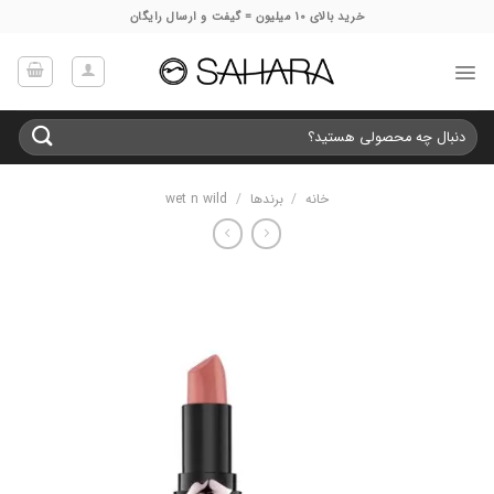
Ski
خرید بالای 10 میلیون = گیفت و ارسال رایگان
t
conten
جستجو
برای:
خانه
/
برندها
/
wet n wild