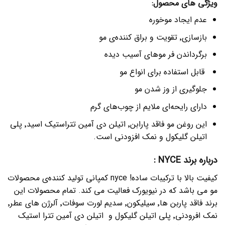
ویژگی های محصول:
عدم ایجاد موخوره
بازسازی٬ تقویت و براق کننده‌ی مو
برگرداندن فر موهای آسیب دیده
قابل استفاده برای انواع مو
جلوگیری از وز شدن مو
دارای رایحه‌ای ملایم از چوب‌های گرم
این روغن مو فاقد پارابن٬ اتیلن دی آمین تتراستیک اسید٬ پلی
اتیلن گلیکول و نمک افزودنی است.
درباره برند NYCE :
کیفیت بالا با ترکیبات ساده! nyce کمپانی تولید کننده‌ی محصولات
مو می باشد که در نیویورک فعالیت می کند. تمام محصولات این
برند فاقد پاربن ها٬ سیلیکون٬ سدیم لورت سوفات٬ آلرژن های عطر٬
نمک افرودنی٬ پلی اتیلن گلیکول و اتیلن دی آمین تترا استیک