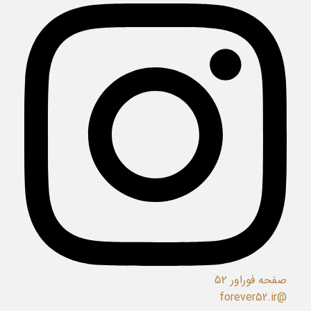
صفحه فوراور ۵۲
@forever52.ir