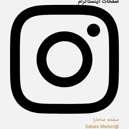
صفحات اینستاگرام
صفحه صاحارا
@Sahara.Market