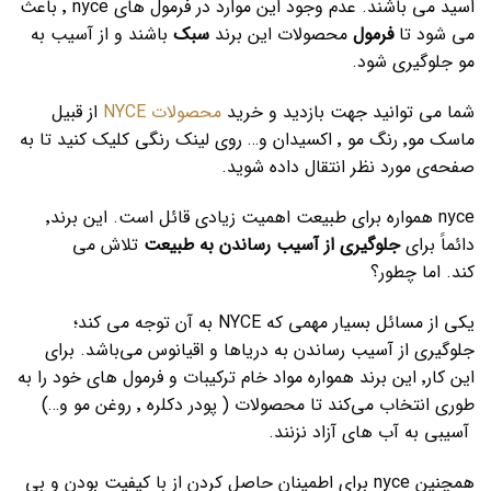
اسید می باشند. عدم وجود این موارد در فرمول های nyce ٬ باعث
می شود تا
فرمول
محصولات این برند
سبک
باشند و از آسیب به
مو جلوگیری شود.
شما می توانید جهت بازدید و خرید
محصولات NYCE
از قبیل
ماسک مو٬ رنگ مو ٬ اکسیدان و… روی لینک رنگی کلیک کنید تا به
صفحه‌ی مورد نظر انتقال داده شوید.
nyce همواره برای طبیعت اهمیت زیادی قائل است. این برند٬
دائماََ برای
جلوگیری از آسیب رساندن به طبیعت
تلاش می
کند. اما چطور؟
یکی از مسائل بسیار مهمی که NYCE به آن توجه می کند؛
جلوگیری از آسیب رساندن به دریاها و اقیانوس می‌باشد. برای
این کار٬ این برند همواره مواد خام ترکیبات و فرمول های خود را به
طوری انتخاب می‌کند تا محصولات ( پودر دکلره ٬ روغن مو و…)
آسیبی به آب های آزاد نزنند.
همچنین nyce برای اطمینان حاصل کردن از با کیفیت بودن و بی