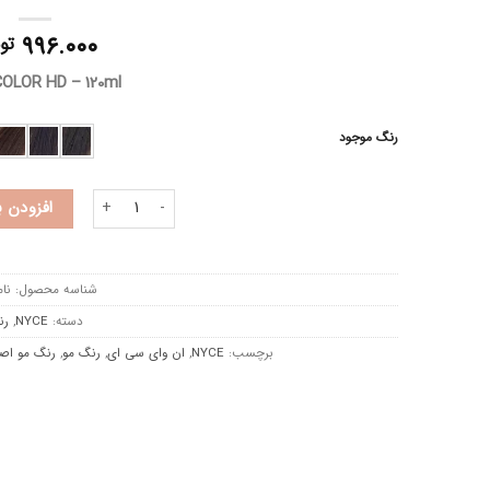
۹۹۶.۰۰۰
تو
OLOR HD – 120ml
رنگ موجود
رنگ مو NYCE سری قهوه ای عدد
افزودن 
شناسه محصول:
نام
دسته:
NYCE
,
رن
برچسب:
NYCE
,
ان وای سی ای
,
رنگ مو
,
رنگ مو اص