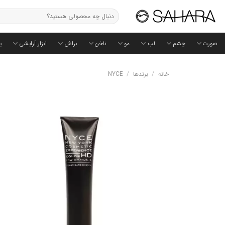
Ski
جستجو
t
برای:
conten
صورت
چشم
لب
مو
ناخن
براش
ابزار آرایشی
پ
خانه
/
برندها
/
NYCE