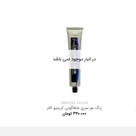
در انبار موجود نمی باشد
CREATIVE COLOR
رنگ مو سری ماهاگونی کریتیو کالر
رنگ مو NYCE سر
۳۴۰.۰۰۰
تومان