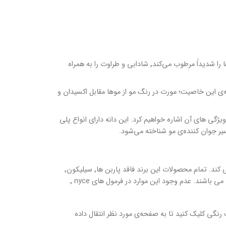
این میوه یکی از تقویت کننده ترین میوه ها برای مو می‌باشد. به طوری که مو ها را شدیداََ مرطوب می‌کند٬ شادابی و طراوت را به همراه
ه‌ی این خاصیت؛ مورت در رنگ مو از موها مقابل اکسیدان و
یژگی های آن اشاره خواهیم کرد. این دانه دارای انواع پلی
کیفیت بالا با ترکیبات ساده! nyce کمپانی تولید کننده‌ی محصولات مو می باشد که در نیویورک فعالیت می کند. تمام محصولات این برند فاقد پاربن ها٬ سیلیکون٬
سدیم لورت سوفات٬ آلرژن های عطر٬ نمک افرودنی٬ پلی اتیلن گلیکول و اتیلن دی آمین تترا استیک اسید می باشند. عدم وجود این موارد در فرمول های nyce ٬
یدان و… روی لینک رنگی کلیک کنید تا به صفحه‌ی مورد نظر انتقال داده