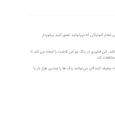
ی کرمی دارد از کم ترین مقدار آمونیاکی که می‌توانید تصور کنید برخوردار
می‌باشد lmv یا (وزن ملکولی بسیار کم) می‌باشد. این فناوری در رنگ مو این قابلیت را ایجاد می کند تا
محافظت کند.
 تنها ویژگی منحصر به فرد این محصول نیست! به علت سیستم مخلوطی که رنگ موی NYCE دارد؛ مصرف کنندگان می‌توانند رنگ ها را چندین هزار بار با