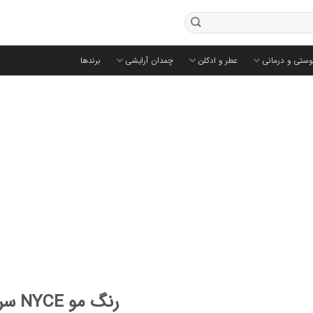
وستی و درمانی
عطر و ادکلن
چمدان آرایشی
برندها
رنگ مو NYCE سری قهوه ای