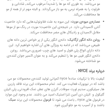
مو می‌باشد. به طوری که مو ها را شدیداََ مرطوب می‌کند٬ شادابی و
طراوت را به همراه نرمی به مو باز می‌گرداند. و البته مهم تر از همه از مو
ها محافظت می‌کند.
عصاره‌ی میوه‌ی
مورت:
این میوه به علت فلاونوئیدهایی که دارد خاصیت
آنتی اکسیدانی دارد. در نتیجه‌ی این خاصیت؛ مورت در رنگ مو از موها
مقابل اکسیدان و رادیکال های مضر محافظت می‌کند.
روغن دانه انگور ارگانیک:
دانه‌ی انگور یکی از پر خواص ترین دانه های
طبیعی می‌باشد که در ادامه به ویژگی های آن اشاره خواهیم کرد. این
دانه دارای انواع پلی فنول و اسید های چرب ضروری می‌باشد. روغن
دانه‌ی انگور فیبر٬ مو ها را تنطیم می‌کند و به عنوان اکسیر جوان کننده‌ی
مو شناخته می‌شود.
درباره برند NYCE :
کیفیت بالا با ترکیبات ساده! nyce کمپانی تولید کننده‌ی محصولات مو می
باشد که در نیویورک فعالیت می کند. تمام محصولات این برند فاقد پاربن
ها٬ سیلیکون٬ سدیم لورت سوفات٬ آلرژن های عطر٬ نمک افرودنی٬ پلی اتیلن
گلیکول و اتیلن دی آمین تترا استیک اسید می باشند. عدم وجود این موارد
در فرمول های nyce ٬ باعث می شود تا
فرمول
محصولات این برند
سبک
باشند و از آسیب به مو جلوگیری شود.