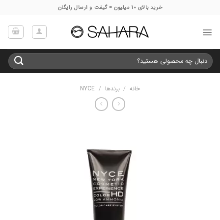
Ski
خرید بالای 10 میلیون = گیفت و ارسال رایگان
t
conten
جستجو
برای:
خانه
/
برندها
/
NYCE