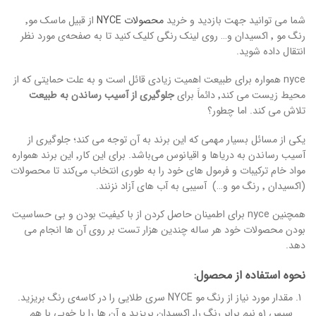
شما می توانید جهت بازدید و خرید
محصولات NYCE
از قبیل ماسک مو٬
رنگ مو ٬ اکسیدان و… روی لینک رنگی کلیک کنید تا به صفحه‌ی مورد نظر
انتقال داده شوید.
nyce همواره برای طبیعت اهمیت زیادی قائل است و به علت حمایتی که از
محیط زیست می کند٬ دائماََ برای
جلوگیری از آسیب رساندن به طبیعت
تلاش می کند. اما چطور؟
یکی از مسائل بسیار مهمی که این برند به آن توجه می کند؛ جلوگیری از
آسیب رساندن به دریاها و اقیانوس می‌باشد. برای این کار٬ این برند همواره
مواد خام ترکیبات و فرمول های خود را به طوری انتخاب می‌کند تا محصولات
(اکسیدان ٬ رنگ مو و…) آسیبی به آب های آزاد نزنند.
همچنین nyce برای اطمینان حاصل کردن از با کیفیت بودن و بی حساسیت
بودن محصولات خود هر ساله چندین هزار تست بر روی آن ها انجام می
دهد.
نحوه استفاده از محصول:
مقدار مورد نیاز از رنگ مو NYCE سری طلایی را در کاسه‌ی رنگ بریزید.
سپس ۱و نیم برابر رنگ را٬ اکسیدان بریزید و آن ها را با خوبی با هم