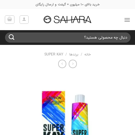
Ski
خرید بالای 10 میلیون = گیفت و ارسال رایگان
t
conten
جستجو
برای:
خانه
/
برندها
/
SUPER KAY