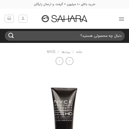
Ski
خرید بالای 10 میلیون = گیفت و ارسال رایگان
t
conten
جستجو
برای:
خانه
/
برندها
/
NYCE