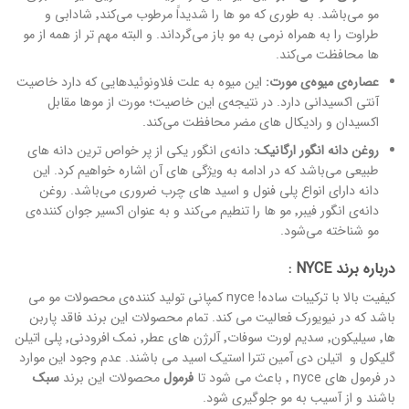
مو می‌باشد. به طوری که مو ها را شدیداََ مرطوب می‌کند٬ شادابی و
طراوت را به همراه نرمی به مو باز می‌گرداند. و البته مهم تر از همه از مو
ها محافظت می‌کند.
عصاره‌ی میوه‌ی
مورت:
این میوه به علت فلاونوئیدهایی که دارد خاصیت
آنتی اکسیدانی دارد. در نتیجه‌ی این خاصیت؛ مورت از موها مقابل
اکسیدان و رادیکال های مضر محافظت می‌کند.
روغن دانه انگور ارگانیک:
دانه‌ی انگور یکی از پر خواص ترین دانه های
طبیعی می‌باشد که در ادامه به ویژگی های آن اشاره خواهیم کرد. این
دانه دارای انواع پلی فنول و اسید های چرب ضروری می‌باشد. روغن
دانه‌ی انگور فیبر٬ مو ها را تنطیم می‌کند و به عنوان اکسیر جوان کننده‌ی
مو شناخته می‌شود.
درباره برند NYCE :
کیفیت بالا با ترکیبات ساده! nyce کمپانی تولید کننده‌ی محصولات مو می
باشد که در نیویورک فعالیت می کند. تمام محصولات این برند فاقد پاربن
ها٬ سیلیکون٬ سدیم لورت سوفات٬ آلرژن های عطر٬ نمک افرودنی٬ پلی اتیلن
گلیکول و اتیلن دی آمین تترا استیک اسید می باشند. عدم وجود این موارد
در فرمول های nyce ٬ باعث می شود تا
فرمول
محصولات این برند
سبک
باشند و از آسیب به مو جلوگیری شود.