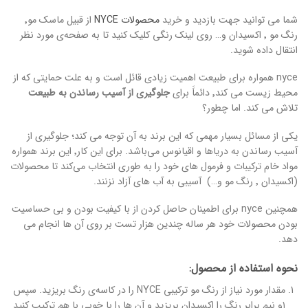
شما می توانید جهت بازدید و خرید
محصولات NYCE
از قبیل ماسک مو٬
رنگ مو ٬ اکسیدان و… روی لینک رنگی کلیک کنید تا به صفحه‌ی مورد نظر
انتقال داده شوید.
nyce همواره برای طبیعت اهمیت زیادی قائل است و به علت حمایتی که از
محیط زیست می کند٬ دائماََ برای
جلوگیری از آسیب رساندن به طبیعت
تلاش می کند. اما چطور؟
یکی از مسائل بسیار مهمی که این برند به آن توجه می کند؛ جلوگیری از
آسیب رساندن به دریاها و اقیانوس می‌باشد. برای این کار٬ این برند همواره
مواد خام ترکیبات و فرمول های خود را به طوری انتخاب می‌کند تا محصولات
(اکسیدان ٬ رنگ مو و…) آسیبی به آب های آزاد نزنند.
همچنین nyce برای اطمینان حاصل کردن از با کیفیت بودن و بی حساسیت
بودن محصولات خود هر ساله چندین هزار تست بر روی آن ها انجام می
دهد.
نحوه استفاده از محصول:
مقدار مورد نیاز از رنگ مو ترکیبی NYCE را در کاسه‌ی رنگ بریزید. سپس
۱و نیم برابر رنگ را اکسیدان بریزید و آن ها را با خوبی با هم ترکیب کنید