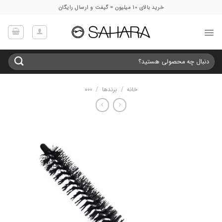
Ski
خرید بالای 10 میلیون = گیفت و ارسال رایگان
t
conten
جستجو
برای:
خانه
/
برندها
/
000