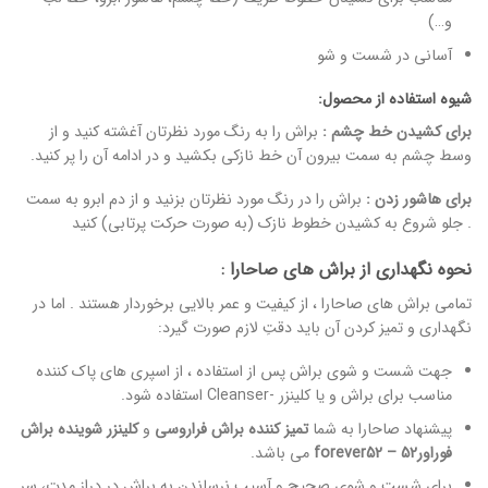
و…)
آسانی در شست و شو
شیوه استفاده از محصول:
برای کشیدن خط چشم :
براش را به رنگ مورد نظرتان آغشته کنید و از
وسط چشم به سمت بیرون آن خط نازکی بکشید و در ادامه آن را پر کنید.
برای هاشور زدن :
براش را در رنگ مورد نظرتان بزنید و از دم ابرو به سمت
جلو شروع به کشیدن خطوط نازک (به صورت حرکت پرتابی) کنید .
نحوه نگهداری از براش های صاحارا :
تمامی براش های صاحارا ، از کیفیت و عمر بالایی برخوردار هستند . اما در
نگهداری و تمیز کردن آن باید دقتِ لازم صورت گیرد:
جهت شست و شوی براش پس از استفاده ، از اسپری های پاک کننده
مناسب برای براش و یا کلینزر -Cleanser استفاده شود.
پیشنهاد صاحارا به شما
تمیز کننده براش فراروسی
و
کلینزر شوینده براش
فوراور52 – forever52
می باشد.
برای شست و شوی صحیح و آسیب نرساندن به براش در دراز مدت، سر