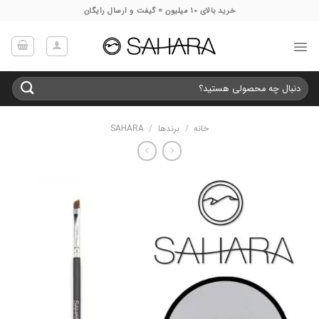
Ski
خرید بالای 10 میلیون = گیفت و ارسال رایگان
t
conten
جستجو
برای:
خانه
/
برندها
/
SAHARA