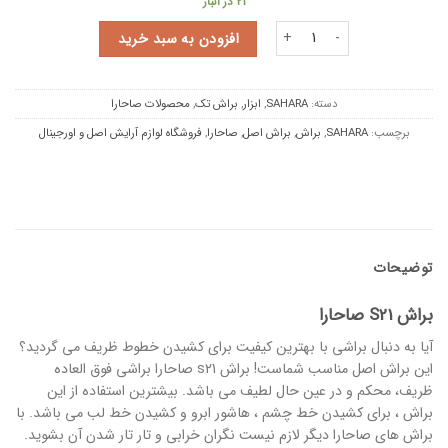
21 در انبار
براش S21 صاحارا عدد
افزودن به سبد خرید
دسته:
SAHARA
,
ابزار
,
براش تک
,
محصولات صاحارا
برچسب:
SAHARA
,
براش
,
براش اصل
,
صاحارا
,
فروشگاه لوازم آرایش اصل و اورجینال
توضیحات
براش S21 صاحارا
آیا به دنبال براشی با بهترین کیفیت برای کشیدن خطوط ظریف می گردید؟
این براش اصل مناسب شماست! براش s21 صاحارا براشی فوق العاده
ظریف، محکم و در عین حال لطیف می باشد. بیشترین استفاده از این
براش ، برای کشیدن خط چشم ، هاشور ابرو و کشیدن خط لب می باشد. با
براش های صاحارا دیگر لازم نیست نگران خرابی و تار تار شدن آن بشوید.