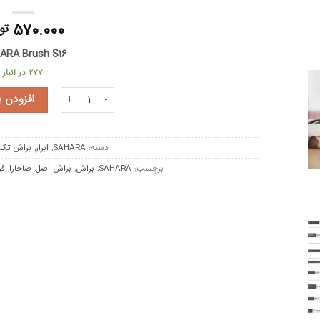
۵۷۰.۰۰۰
تو
ARA Brush S16
277 در انبار
براش S16 صاحارا عدد
افزودن 
دسته:
SAHARA
,
ابزار
,
براش تک
برچسب:
SAHARA
,
براش
,
براش اصل
,
صاحارا
,
فر