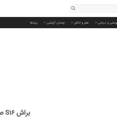
وستی و درمانی
عطر و ادکلن
چمدان آرایشی
برندها
براش S16 صاحارا