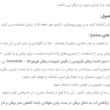
ف و از جنس چوب و نیکل می باشند.
صول:
تان آغشته کنید و بر روی پوستتان بکشید.هر دفعه که از براش استفاده می کنید 
های صاحارا :
از کیفیت و عمر بالایی برخوردار هستند . اما در نگهداری و تمیز کردن آن باید د
 استفاده ، از اسپری های پاک کننده مناسب برای براش و یا کلینزر -Cleanser استفاده شود.
ا
تمیز کننده براش فراروسی
و
کلینزر شوینده براش فوراور52 – forever52
می ب
و آسیب نرساندن به براش در دراز مدت، سر براش را به سمت پایین بگیرید و 
 آن را روی دستمال و یا حوله ای تمیز، خشک و لطیف قرار دهید.
 صورت طبیعی در همان حالت خشک شود.
 آن فشار وارد نکنید . آن را تا قبل از خشک شدن ؛ در جابراشی قرار ندهید.
برگشتن آب به داخل براش در مدت زمان طولانی باعث کاهش عمر براش و تار 