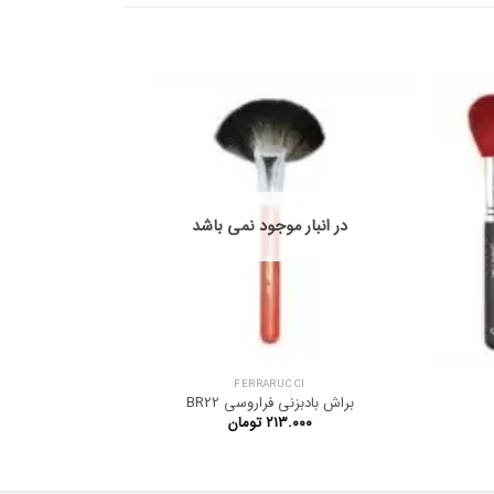
در انبار موجود نمی باشد
در ان
FERRARUCCI
براش بادبزنی فراروسی BR22
براش 
۲۱۳.۰۰۰
تومان