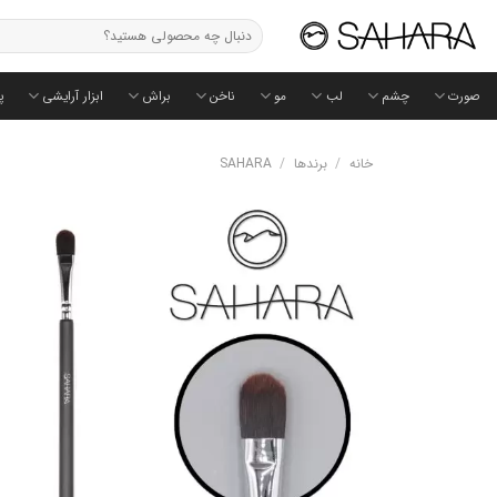
Ski
جستجو
t
برای:
conten
صورت
چشم
لب
مو
ناخن
براش
ابزار آرایشی
پ
خانه
/
برندها
/
SAHARA