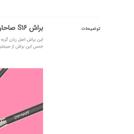
براش S16 صاحارا
توضیحات
این براش اصل زبان گربه 
جنس این براش از سینتِتیک