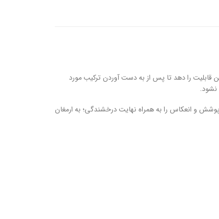
و ۱۰۰۰ میل می‌باشد که با پانتنول ساخته شده است. اکسیدان nyce به شما این قابلیت را دهد تا پس از به دست آوردن ترکیب مورد
نشود.
ره رنگ٬ روی مو حداکثر پوشش و انعکاس را به همراه نهایت درخشندگی؛ به ارمغان