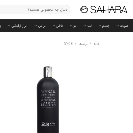
Ski
جستجو
t
برای:
conten
صورت
چشم
لب
مو
ناخن
براش
ابزار آرایشی
پ
خانه
/
برندها
/
NYCE