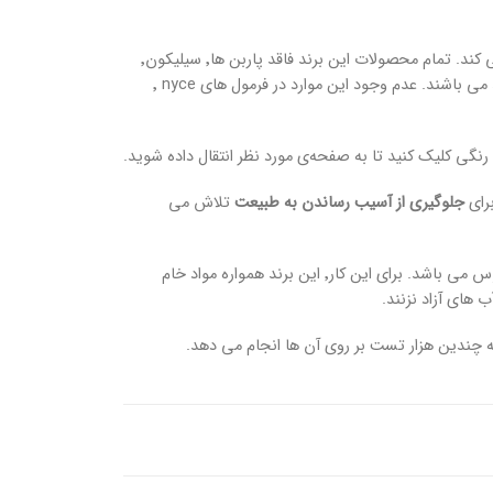
کیفیت بالا با ترکیبات ساده! nyce کمپانی تولید کننده‌ی محصولات مو می باشد که در نیویورک فعالیت می کند. تمام محصولات این برند فاقد پاربن ها٬ سیلیکون٬
سدیم لورت سوفات٬ آلرژن های عطر٬ نمک افرودنی٬ پلی اتیلن گلیکول و اتیلن دی آمین تترا استیک اسید می باشند. عدم وجود این موارد در فرمول های nyce ٬
جلوگیری از آسیب رساندن به طبیعت
تلاش می
یکی از مسائل بسیار مهمی که این برند به آن توجه می کند؛ جلوگیری از آسیب رساندن به دریاها و اقیانوس می باشد. برای این کار٬ این برند همواره مواد خام