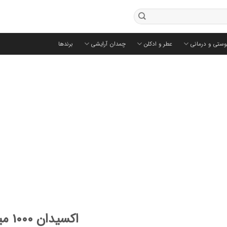
وستی و درمانی
عطر و ادکلن
چمدان آرایشی
برندها
اکسیدان 1000 میل NYCE