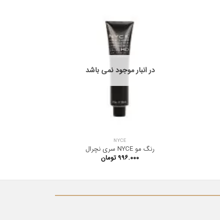
در انبار موجود نمی باشد
NYCE
رنگ مو NYCE سری نچرال
رنگ مو NYCE سری قهو
۹۹۶.۰۰۰
تومان