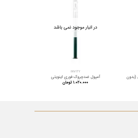
در انبار موجود نمی باشد
در ان
INVITY
(بدون
آمپول ضدچروک فوری اینویتی
ماسک ترمیم ک
۱.۰۲۰.۰۰۰
تومان