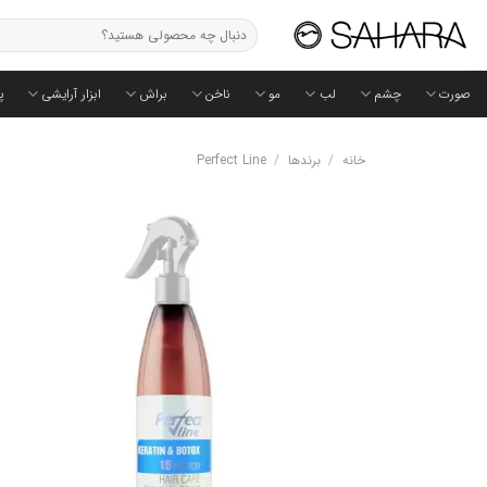
Ski
جستجو
t
برای:
conten
صورت
چشم
لب
مو
ناخن
براش
ابزار آرایشی
پ
خانه
/
برندها
/
Perfect Line