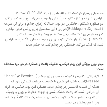
محصولی بسیار هوشمندانه و اقتصادی از برند SHEGLAM است که با
طراحی 2 در 1 دو نیاز متفاوت در آرایش را برطرف می‌کند. پودر فیکس رنگی
دو منظوره شیگلم ، جایگزین دو پودر جداگانه (برای چشم و برای کل صورت
) است. رنگ Bubblegum(صورتی) این محصول برای روشن کردن نواحی
کدر به کار می‌رود که مناسب پوست های روشن تا متوسط است و
رنگTaro(بنفش) برای خنثی کردن زردی و پوست های رنگ پریده طراحی
شده که کمک می‌کند خستگی زیر چشم کمتر به چشم بیاید.
مهم ترین ویژگی این پودر فیکس، تفکیک بافت و عملکرد در دو لایه مختلف
است:
لایه بالایی که پودر فشرده مخصوص زیر چشم (Under Eye Powder –
Pressed)است بافتی ابریشمی با خاصیت مرطوب کنندگی دارد که
هدف آن تثبیت کانسیلر زیر چشم است. عملکرد این پودر فیکس به گونه
ای طراحی شده که باعث خشک شدن یا ایجاد خطوط و چین و چروک
در ناحیه حساس چشم نشود و همچنین با خاصیت مات کنندگی خطوط
ریز را هم پوشش می‌دهد.