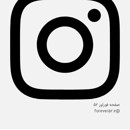
صفحه فوراور ۵۲
@forever52.ir