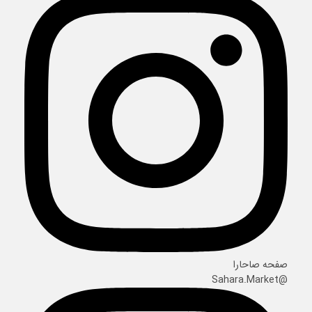
صفحه صاحارا
@Sahara.Market