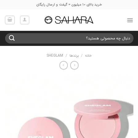
Ski
خرید بالای 10 میلیون = گیفت و ارسال رایگان
t
conten
جستجو
برای:
خانه
/
برندها
/
SHEGLAM