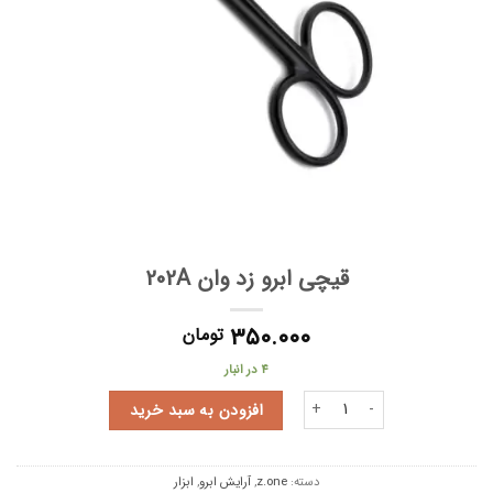
قیچی ابرو زد وان 202A
۳۵۰.۰۰۰
تومان
4 در انبار
قیچی ابرو زد وان 202A عدد
افزودن به سبد خرید
دسته:
z.one
,
آرایش ابرو
,
ابزار