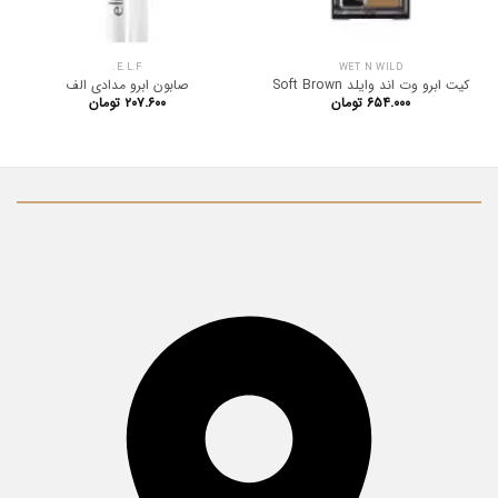
E.L.F.
WET N WILD
کیت ابرو وت اند وایلد Soft Brown
صابون ابرو مدادی الف
۶۵۴.۰۰۰
تومان
۲۰۷.۶۰۰
تومان