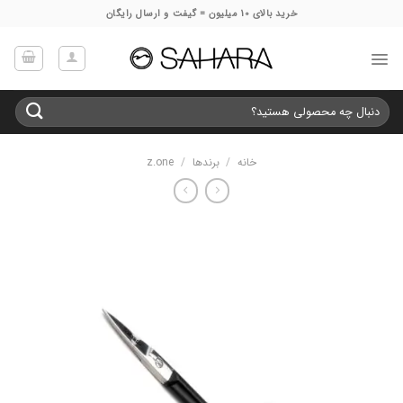
Ski
خرید بالای 10 میلیون = گیفت و ارسال رایگان
t
conten
جستجو
برای:
خانه
/
برندها
/
z.one