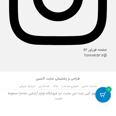
صفحه فوراور ۵۲
@forever52.ir
طراحی و پشتیبانی سایت
اکسین
صفحه اصلی
معرفی صاحارا
بلاگ
همکاران
شرایط فروش
0
تمامی حقوق کپی رایت این سایت نزد فروشگاه لوازم آرایشی صاحارا محفوظ
است.