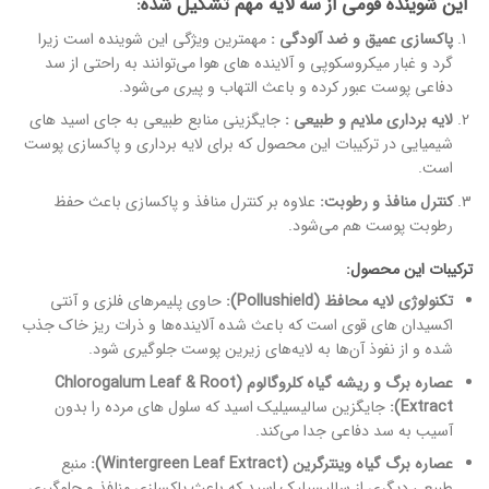
این شوینده فومی از سه لایه مهم تشکیل شده:
پاکسازی عمیق و ضد آلودگی :
مهمترین ویژگی این شوینده است زیرا
گرد و غبار میکروسکوپی و آلاینده های هوا می‌توانند به راحتی از سد
دفاعی پوست عبور کرده و باعث التهاب و پیری می‌شود.
لایه برداری ملایم و طبیعی :
جایگزینی منابع طبیعی به جای اسید های
شیمیایی در ترکیبات این محصول که برای لایه برداری و پاکسازی پوست
است.
کنترل منافذ و رطوبت:
علاوه بر کنترل منافذ و پاکسازی باعث حفظ
رطوبت پوست هم می‌شود.
ترکیبات این محصول:
تکنولوژی لایه محافظ (Pollushield):
حاوی پلیمرهای فلزی و آنتی
اکسیدان های قوی است که باعث شده آلاینده‌ها و ذرات ریز خاک جذب
شده و از نفوذ آن‌ها به لایه‌های زیرین پوست جلوگیری شود.
عصاره برگ و ریشه گیاه کلروگالوم (Chlorogalum Leaf & Root
Extract):
جایگزین سالیسیلیک اسید که سلول های مرده را بدون
آسیب به سد دفاعی جدا می‌کند.
عصاره برگ گیاه وینترگرین (Wintergreen Leaf Extract):
منبع
طبیعی دیگری از سالیسیلیک اسید که باعث پاکسازی منافذ و جلوگیری