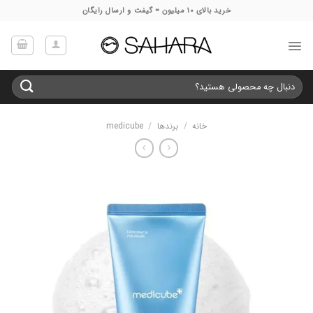
Ski
خرید بالای 10 میلیون = گیفت و ارسال رایگان
t
conten
جستجو
برای:
خانه
/
برندها
/
medicube