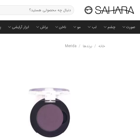
Ski
جستجو
t
برای:
conten
صورت
چشم
لب
مو
ناخن
براش
ابزار آرایشی
پ
خانه
/
برندها
/
Merida