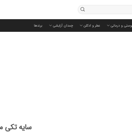
وستی و درمانی
عطر و ادکلن
چمدان آرایشی
برندها
سایه تکی مر