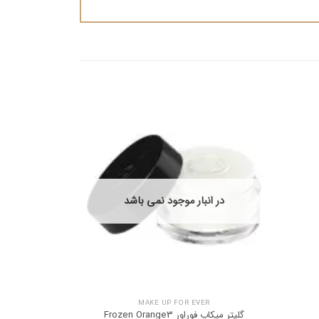
در انبار موجود نمی باشد
MAKE UP FOR EVER
گلیتر میکاپ فوراور Frozen Orange3
گلیتر 