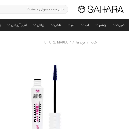
Ski
جستجو
t
برای:
conten
صورت
چشم
لب
مو
ناخن
براش
ابزار آرایشی
پ
خانه
/
برندها
/
FUTURE MAKEUP