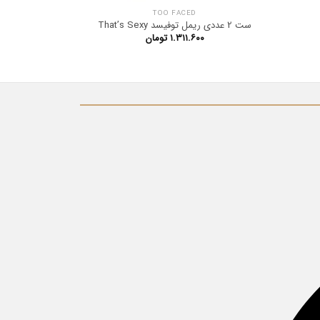
RY
TOO FACED
ست 2 عددی ریمل توفیسد That’s Sexy
ریمل حجم دهن
۱.۳۱۱.۶۰۰
تومان