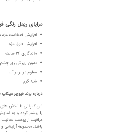
مزایای ریمل رنگی ف
افزایش ضخامت مژه ه
افزایش طول مژه
ماندگاری 24 ساعته
بدون ریزش زیر چشم
مقاوم در برابر آب
8.5 گرم
درباره برند فیوچر میکاپ
re Makeup)
این کمپانی با تلاش های ب
را بیشتر کرده و به نما
مراقبت از پوست فعالیت د
باشد. مجموعه آرایشی و م