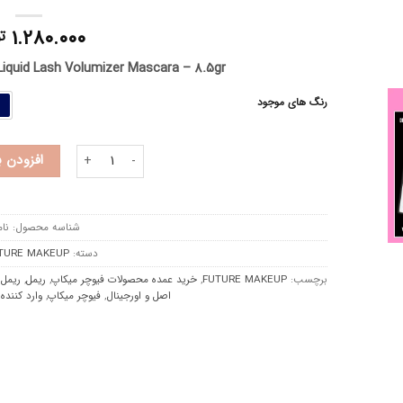
۱.۲۸۰.۰۰۰
ت
quid Lash Volumizer Mascara – 8.5gr
رنگ های موجود
ریمل رنگی فیوچر میکاپ عدد
افزودن 
شناسه محصول:
نام
دسته:
TURE MAKEUP
برچسب:
FUTURE MAKEUP
,
خرید عمده محصولات فیوچر میکاپ
,
ریمل
,
ریمل
اصل و اورجینال
,
فیوچر میکاپ
,
وارد کننده