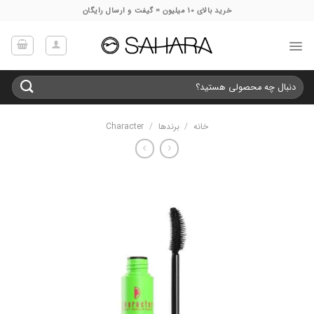
Ski
خرید بالای 10 میلیون = گیفت و ارسال رایگان
t
conten
جستجو
برای:
خانه
/
برندها
/
Character