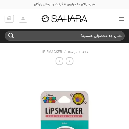
Ski
خرید بالای 10 میلیون = گیفت و ارسال رایگان
t
conten
جستجو
برای:
خانه
/
برندها
/
LiP SMACKER