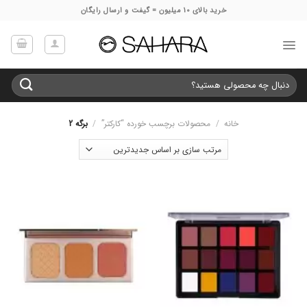
Ski
خرید بالای 10 میلیون = گیفت و ارسال رایگان
t
conten
جستجو
برای:
خانه
/
محصولات برچسب خورده “کارکتر”
/
برگه 2