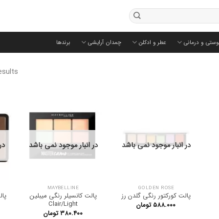
وستی و درمانی
عطر و ادکلن
چمدان آرایشی
برندها
esults
در انبار موجود نمی باشد
در انبار موجود نمی باشد
در
MAYBELLINE
GOLDEN ROSE
52
پالت کورکتور رنگی گلدن رز
پالت کانسیلر رنگی میبلین
پال
Clair/Light
۵۸۸.۰۰۰
تومان
۳۸۰.۴۰۰
تومان