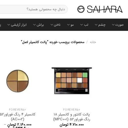
Ski
جستجو
t
برای:
conten
صورت
چشم
لب
مو
ناخن
براش
ابزار آرایشی
پ
خانه
/
محصولات برچسب خورده “پالت کانسیلر اصل”
FOREVER52
FOREVER52
پالت کانتور و کانسیلر 18
کانسیلر 4 رنگ فوراور
رنگ فوراور52 (MPC001)
(AC002)
۴.۷۱۰.۰۰۰
تومان
۲.۱۶۰.۰۰۰
تومان
–