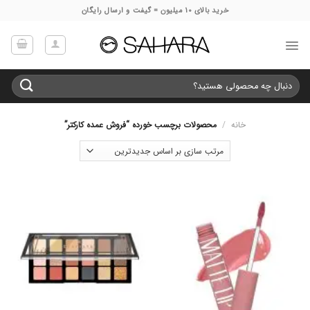
Ski
خرید بالای 10 میلیون = گیفت و ارسال رایگان
t
conten
جستجو
برای:
خانه
/
محصولات برچسب خورده “فروش عمده کارکتر”