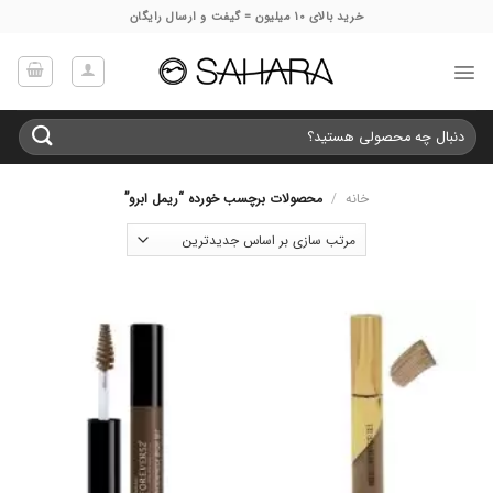
Ski
خرید بالای 10 میلیون = گیفت و ارسال رایگان
t
conten
جستجو
برای:
خانه
/
محصولات برچسب خورده “ریمل ابرو”