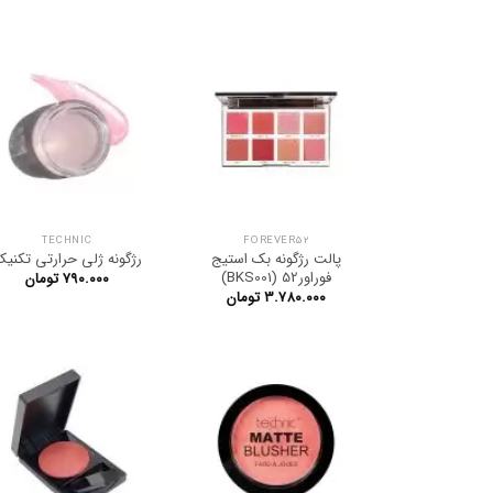
TECHNIC
FOREVER52
پالت رژگونه بک استیج
رژگونه ژلی حرارتی تکنی
فوراور52 (BKS001)
۷۹۰.۰۰۰
تومان
۳.۷۸۰.۰۰۰
تومان