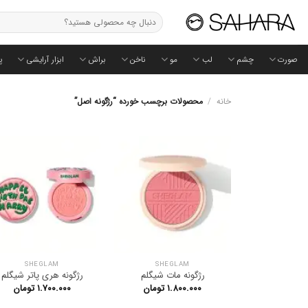
Ski
جستجو
t
برای:
conten
صورت
چشم
لب
مو
ناخن
براش
ابزار آرایشی
پ
خانه
/
محصولات برچسب خورده “رژگونه اصل”
SHEGLAM
SHEGLAM
رژگونه مات شیگلم
رژگونه هری پاتر شیگلم
۱.۸۰۰.۰۰۰
تومان
۱.۷۰۰.۰۰۰
تومان