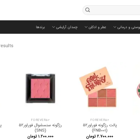
وستی و درمانی
عطر و ادکلن
چمدان آرایشی
برندها
results
FOREVER52
FOREVER52
پالت رژگونه فوراور52
رژگونه سنسشوال فوراور52
پ
(SNS)
(FNB001)
۲.۷۰۰.۰۰۰
تومان
۱.۲۰۰.۰۰۰
تومان