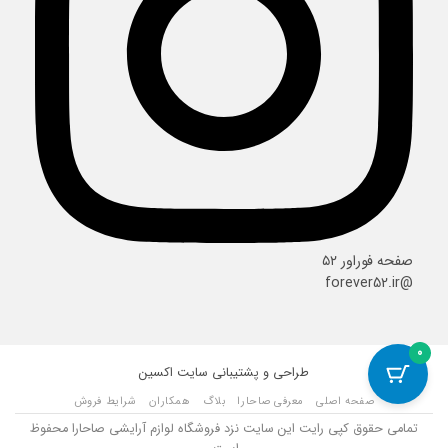
صفحه فوراور ۵۲
@forever52.ir
0
طراحی و پشتیبانی سایت
اکسین
صفحه اصلی
معرفی صاحارا
بلاگ
همکاران
شرایط فروش
تمامی حقوق کپی رایت این سایت نزد فروشگاه لوازم آرایشی صاحارا محفوظ